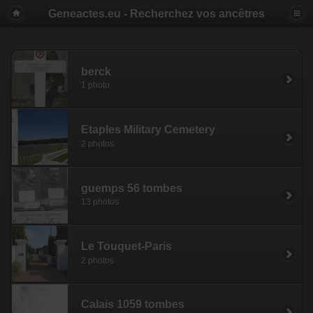
Geneactes.eu - Recherchez vos ancêtres
berck
1 photo
Etaples Military Cemetery
2 photos
guemps 56 tombes
13 photos
Le Touquet-Paris
2 photos
Calais 1059 tombes