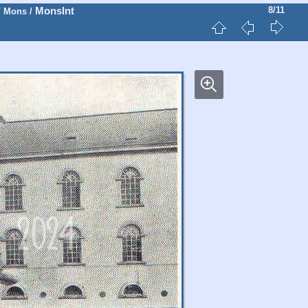
MonsInt
8/11
/
Mons
/