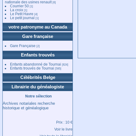
nationale des usines renault
[6]
Courrier 50
[1]
La croix
[1]
Le Petit Havre
[4]
Le petit journal
[1]
votre patronyme au Canada
Gare française
Gare Française
[2]
Enfants trouvés
Enfants abandonné de Tournai
[824]
Enfants trouvés de Tournai
[595]
Célébrités Belge
Librairie du généalogiste
Notre sélection
Archives notariales recherche
historique et généalogique
Prix : 10 €
Voir le livre