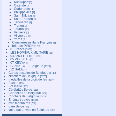
Nieuwport
[3]
Ostende
[2]
Oudenarde
[4]
Philippeville
[2]
Saint Niklaas
[5]
Saint Truiden
[3]
Tervueren
[1]
Tienen
[2]
Tournai
[25]
Verviers
[5]
Vilvoorde
[4]
Ypres
[5]
Cimetières militaire Français
[1]
brigade PIRON
[1765]
01 France
[3357]
LES HOPITAUX MILITAIRE
[18]
04 ANGLETERRE
[26]
05 PAYS BAS
[5]
07 KENYA
[5]
Guerre-14-18-Belgique
[4329]
12 ITALIE
[3]
Cartes postales de Belgique
[1740]
cimetière de Belgique
[6775]
medaillés de la croix de feu
[3357]
Blason
[195]
Brasserie
[363]
Célébrités Belge
[111]
Chapelles de Belgique
[632]
Clochers de Belgique
[1429]
Enfants trouvés
[1425]
avis mortuaires
[208]
gare Belge
[56]
votre patronyme en Belgique
[852]