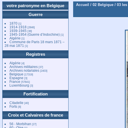
Accueil
/
02 Belgique
/
03 les
votre patronyme en Belgique
Guerre
1870
[1]
1914-1918
[2846]
1939-1945
[36]
1945-1954 (Guerre d’Indochine)
[1]
Algérie
[1]
Commune de Paris 18 mars 1871 –
28 mai 1871
[1]
Registres
Algérie
[4]
Archives militaires
[37]
Archives notariales
[2403]
Belgique
[17319]
Espagne
[3]
France
[57841]
Luxembourg
[3]
Fortification
Citadelle
[40]
Forts
[8]
Croix et Calvaires de france
56 - Morbihan
[27]
60 - Oise
[1]