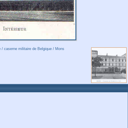
e
/
caserne militaire de Belgique
/
Mons