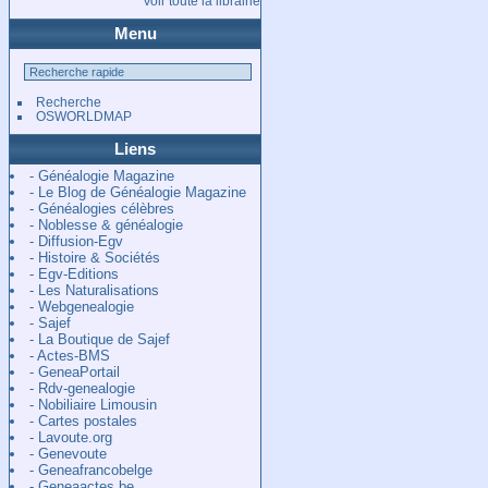
Voir toute la librairie
Menu
Recherche
OSWORLDMAP
Liens
- Généalogie Magazine
- Le Blog de Généalogie Magazine
- Généalogies célèbres
- Noblesse & généalogie
- Diffusion-Egv
- Histoire & Sociétés
- Egv-Editions
- Les Naturalisations
- Webgenealogie
- Sajef
- La Boutique de Sajef
- Actes-BMS
- GeneaPortail
- Rdv-genealogie
- Nobiliaire Limousin
- Cartes postales
- Lavoute.org
- Genevoute
- Geneafrancobelge
- Geneaactes.be