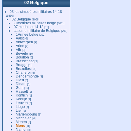
02 Belgique
03 les cimetières militaires 14-18
[15850]
02 Belgique
[8098]
Cimetières militaires belge
[6031]
07 medailles14-18
[11]
caserne militaire de Belgique
[290]
1Armée belge
[102]
Aalst
[6]
Antwerpen
[7]
Arlon
[2]
Ath
[3]
Beverlo
[10]
Bouillon
[5]
Brasschaat
[3]
Brugge
[1]
Bruxelles
[18]
Charleroi
[5]
Dendermonde
[8]
Diest
[6]
Dinant
[1]
Gent
[10]
Hasselt
[1]
Kontich
[1]
Kortrijk
[2]
Leuven
[2]
Liege
[5]
Lier
[2]
Mariembourg
[1]
Mechelen
[6]
Menen
[3]
Mons
[11]
Namur
[8]