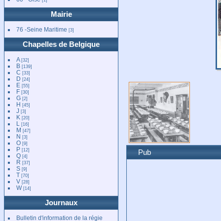
Mairie
76 -Seine Maritime
[3]
Chapelles de Belgique
A
[32]
B
[139]
C
[33]
D
[24]
E
[55]
F
[30]
G
[2]
H
[45]
J
[3]
K
[20]
L
[16]
M
[47]
N
[3]
O
[9]
P
[12]
Pub
Q
[4]
R
[37]
S
[9]
T
[70]
V
[28]
W
[14]
Journaux
Bulletin d'information de la régie