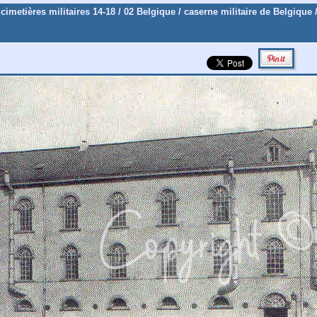
 cimetières militaires 14-18
/
02 Belgique
/
caserne militaire de Belgique