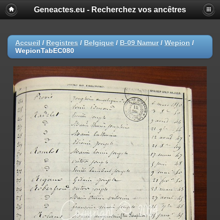
Geneactes.eu - Recherchez vos ancêtres
Accueil
/
Registres
/
Belgique
/
B-09 Namur
/
Wepion
/
WepionTabEC080