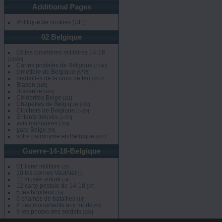
Additional Pages
Politique de cookies (UE)
02 Belgique
03 les cimetières militaires 14-18
[15850]
Cartes postales de Belgique
[1740]
cimetière de Belgique
[6775]
medaillés de la croix de feu
[3357]
Blason
[195]
Brasserie
[363]
Célébrités Belge
[111]
Chapelles de Belgique
[632]
Clochers de Belgique
[1429]
Enfants trouvés
[1425]
avis mortuaires
[208]
gare Belge
[56]
votre patronyme en Belgique
[852]
Guerre-14-18-Belgique
01 livret militaire
[33]
10 les bornes Vauthier
[1]
11 musée virtuel
[24]
12 carte postale de 14-18
[37]
5 les hôpitaux
[16]
6 champs de batailles
[14]
8 Les monuments aux morts
[93]
9 les photos des soldats
[228]