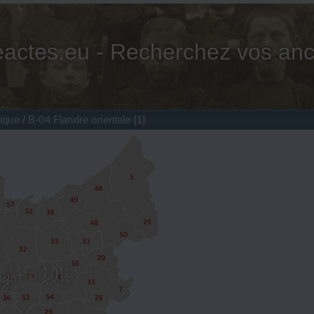
actes.eu - Recherchez vos anc
ique
/
B-04 Flandre orientale
1