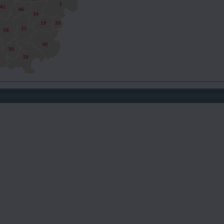
ndre orientale
e 884 fois