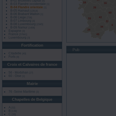
B-02 Bruxelles capital
[6]
B-03 Flandre occidentale
[1]
B-04 Flandre orientale
[1]
B-05 Hainaut
[12814]
B-06 Brabant Wallon
[1]
B-06 Liege
[736]
B-07 Limbourg
[4]
B-08 Luxembourg
[2345]
B-09 Namur
[1408]
Espagne
[3]
France
[57841]
Luxembourg
[3]
b-fla
Fortification
vu
Pub
Citadelle
[40]
Forts
[8]
Croix et Calvaires de france
56 - Morbihan
[27]
60 - Oise
[1]
Mairie
76 -Seine Maritime
[3]
Chapelles de Belgique
A
[32]
B
[139]
C
[33]