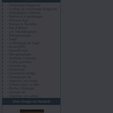
- Généalogie Magazine
- Le Blog de Généalogie Magazine
- Généalogies célèbres
- Noblesse & généalogie
- Diffusion-Egv
- Histoire & Sociétés
- Egv-Editions
- Les Naturalisations
- Webgenealogie
- Sajef
- La Boutique de Sajef
- Actes-BMS
- GeneaPortail
- Rdv-genealogie
- Nobiliaire Limousin
- Cartes postales
- Lavoute.org
- Genevoute
- Geneafrancobelge
- Geneaactes.be
- Imprimez vos livres
- Cahiers Dom Le Noir
- Marthe Villalonga
- Lavoute.be
- Imprimez vos arbres
Une image au hasard