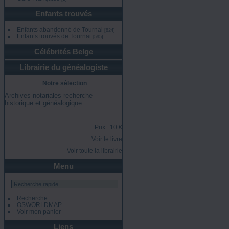
Enfants trouvés
Enfants abandonné de Tournai
[824]
Enfants trouvés de Tournai
[595]
Célébrités Belge
Librairie du généalogiste
Notre sélection
Archives notariales recherche
historique et généalogique
Prix : 10 €
Voir le livre
Voir toute la librairie
Menu
Recherche
OSWORLDMAP
Voir mon panier
Liens