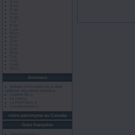
D
[24]
E
[55]
F
[30]
G
[2]
H
[45]
J
[3]
K
[20]
L
[16]
M
[47]
N
[3]
O
[9]
P
[12]
Q
[4]
R
[37]
S
[9]
T
[70]
V
[28]
W
[14]
Journaux
Bulletin d'information de la régie
nationale des usines renault
[6]
Courrier 50
[1]
La croix
[1]
Le Petit Havre
[4]
Le petit journal
[1]
votre patronyme au Canada
Gare française
Gare Française
[2]