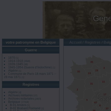
Gene
votre patronyme en Belgique
Accueil
/
Registres
/
Belg
Guerre
1870
[1]
1914-1918
[2846]
1939-1945
[36]
1945-1954 (Guerre d’Indochine)
[1]
Algérie
[1]
Commune de Paris 18 mars 1871 –
28 mai 1871
[1]
Registres
Algérie
[4]
Archives militaires
[37]
Archives notariales
[2403]
Belgique
[17319]
B-01 Anvers
[1]
B-02 Brabant Flamand
[1]