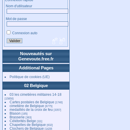
Nom d'utilisateur
Mot de passe
Connexion auto
Nouveautés sur
Genevoute.free.fr
Additional Pages
Politique de cookies (UE)
02 Belgique
03 les cimetières militaires 14-18
[15850]
Cartes postales de Belgique
[1740]
cimetière de Belgique
[6775]
medaillés de la croix de feu
[3357]
Blason
[195]
Brasserie
[363]
Célébrités Belge
[111]
Chapelles de Belgique
[632]
Clochers de Belgique
[1429]