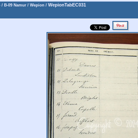
WepionTabEC031
e
/
B-09 Namur
/
Wepion
/