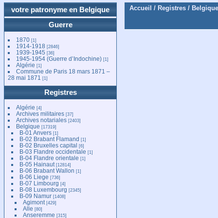
Accueil
/
Registres
/
Belgiqu
votre patronyme en Belgique
Guerre
1870
[1]
1914-1918
[2846]
1939-1945
[36]
1945-1954 (Guerre d’Indochine)
[1]
Algérie
[1]
Commune de Paris 18 mars 1871 –
28 mai 1871
[1]
Registres
Algérie
[4]
Archives militaires
[37]
Archives notariales
[2403]
Belgique
[17319]
B-01 Anvers
[1]
B-02 Brabant Flamand
[1]
B-02 Bruxelles capital
[6]
B-03 Flandre occidentale
[1]
B-04 Flandre orientale
[1]
B-05 Hainaut
[12814]
B-06 Brabant Wallon
[1]
B-06 Liege
[736]
B-07 Limbourg
[4]
B-08 Luxembourg
[2345]
B-09 Namur
[1408]
Agimont
[429]
Alle
[80]
Anseremme
[315]