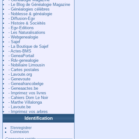
- Le Blog de Généalogie Magazine
- Généalogies célèbres
- Noblesse & généalogie
- Diffusion-Egv
- Histoire & Sociétés
- Egv-Editions
- Les Naturalisations
- Webgenealogie
- Sajef
- La Boutique de Sajef
- Actes-BMS
- GeneaPortail
- Rdv-genealogie
- Nobiliaire Limousin
- Cartes postales
- Lavoute.org
- Genevoute
- Geneafrancobelge
- Geneaactes.be
- Imprimez vos livres
- Cahiers Dom Le Noir
- Marthe Villalonga
- Lavoute.be
- Imprimez vos arbres
Identification
S'enregistrer
Connexion
Connexion rapide