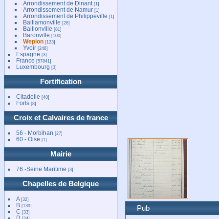
Arrondissement de Dinant
[1]
Arrondissement de Namur
[1]
Arrondissement de Philippeville
[1]
Baillamonville
[28]
Baillonville
[81]
Baronville
[100]
Wepion
[123]
Yvoir
[248]
Espagne
[3]
France
[57841]
Luxembourg
[3]
Fortification
Citadelle
[40]
Forts
[8]
Croix et Calvaires de france
56 - Morbihan
[27]
60 - Oise
[1]
Mairie
76 -Seine Maritime
[3]
Chapelles de Belgique
A
[32]
B
[139]
Pub
C
[33]
D
[24]