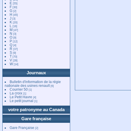
E
[55]
F
[30]
G
[2]
H
[45]
J
[3]
K
[20]
L
[16]
M
[47]
N
[3]
O
[9]
P
[12]
Q
[4]
R
[37]
S
[9]
T
[70]
V
[28]
W
[14]
Journaux
Bulletin d'information de la régie
nationale des usines renault
[6]
Courrier 50
[1]
La croix
[1]
Le Petit Havre
[4]
Le petit journal
[1]
votre patronyme au Canada
Gare française
Gare Française
[2]