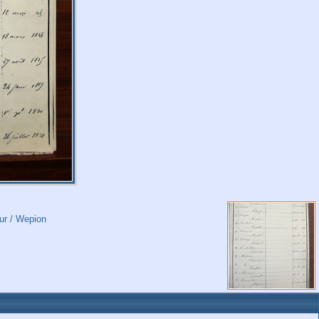
ur
/
Wepion