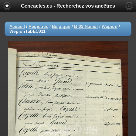
Geneactes.eu - Recherchez vos ancêtres
Accueil
/
Registres
/
Belgique
/
B-09 Namur
/
Wepion
/
WepionTabEC011