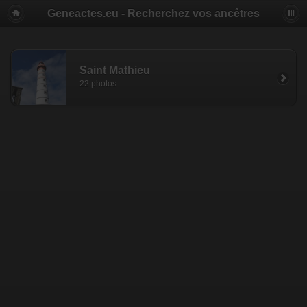
Geneactes.eu - Recherchez vos ancêtres
Saint Mathieu
22 photos