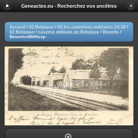
Geneactes.eu - Recherchez vos ancêtres
Accueil
/
02 Belgique
/
03 les cimetières militaires 14-18
/
02 Belgique
/
caserne militaire de Belgique
/
Beverlo
/
BeverlooMilHosp