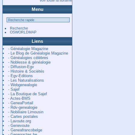
Voir toute la librairie
Menu
Recherche
OSWORLDMAP
Liens
- Généalogie Magazine
- Le Blog de Généalogie Magazine
- Généalogies célèbres
- Noblesse & généalogie
- Diffusion-Egv
- Histoire & Sociétés
- Egv-Editions
- Les Naturalisations
- Webgenealogie
- Sajef
- La Boutique de Sajef
- Actes-BMS
- GeneaPortail
- Rdv-genealogie
- Nobiliaire Limousin
- Cartes postales
- Lavoute.org
- Genevoute
- Geneafrancobelge
- Geneaactes.be