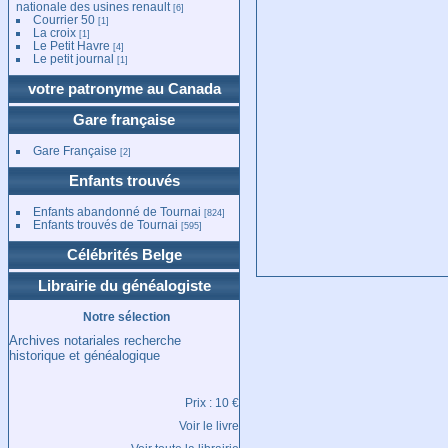
nationale des usines renault
[6]
Courrier 50
[1]
La croix
[1]
Le Petit Havre
[4]
Le petit journal
[1]
votre patronyme au Canada
Gare française
Gare Française
[2]
Enfants trouvés
Enfants abandonné de Tournai
[824]
Enfants trouvés de Tournai
[595]
Célébrités Belge
Librairie du généalogiste
Notre sélection
Archives notariales recherche
historique et généalogique
Prix : 10 €
Voir le livre