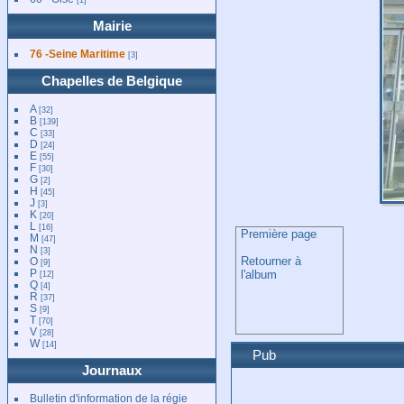
Mairie
76 -Seine Maritime
[3]
Chapelles de Belgique
A
[32]
B
[139]
C
[33]
D
[24]
E
[55]
F
[30]
G
[2]
H
[45]
J
[3]
K
[20]
L
[16]
Première page
M
[47]
N
[3]
Retourner à
O
[9]
P
l'album
[12]
Q
[4]
R
[37]
S
[9]
T
[70]
V
[28]
W
[14]
Pub
Journaux
Bulletin d'information de la régie