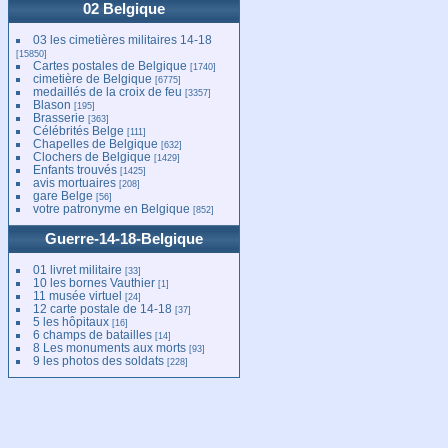
02 Belgique
03 les cimetières militaires 14-18
[15850]
Cartes postales de Belgique
[1740]
cimetière de Belgique
[6775]
medaillés de la croix de feu
[3357]
Blason
[195]
Brasserie
[363]
Célébrités Belge
[111]
Chapelles de Belgique
[632]
Clochers de Belgique
[1429]
Enfants trouvés
[1425]
avis mortuaires
[208]
gare Belge
[56]
votre patronyme en Belgique
[852]
Guerre-14-18-Belgique
01 livret militaire
[33]
10 les bornes Vauthier
[1]
11 musée virtuel
[24]
12 carte postale de 14-18
[37]
5 les hôpitaux
[16]
6 champs de batailles
[14]
8 Les monuments aux morts
[93]
9 les photos des soldats
[228]