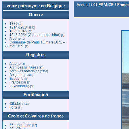
Accueil
/
01 FRANCE
/
Franc
votre patronyme en Belgique
Guerre
1870
[1]
1914-1918
[2846]
1939-1945
[36]
1945-1954 (Guerre d’Indochine)
[1]
Algérie
[1]
Commune de Paris 18 mars 1871 –
28 mai 1871
[1]
Registres
Algérie
[4]
Archives militaires
[37]
Archives notariales
[2403]
Belgique
[17319]
Espagne
[3]
France
[57841]
Luxembourg
[3]
Fortification
Citadelle
[40]
Forts
[8]
Croix et Calvaires de france
56 - Morbihan
[27]
60 - Oise
[1]