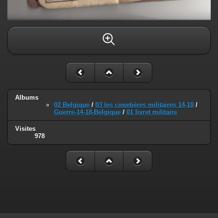
Albums
02 Belgique
/
03 les cimetières militaires 14-18
/
Guerre-14-18-Belgique
/
01 livret militaire
Visites
978