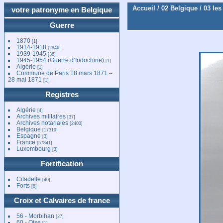
Accueil
/
02 Belgique
/
03 les
votre patronyme en Belgique
Guerre
1870
[1]
1914-1918
[2846]
1939-1945
[36]
1945-1954 (Guerre d’Indochine)
[1]
Algérie
[1]
Commune de Paris 18 mars 1871 –
28 mai 1871
[1]
Registres
Algérie
[4]
Archives militaires
[37]
Archives notariales
[2403]
Belgique
[17319]
Espagne
[3]
France
[57841]
Luxembourg
[3]
Fortification
Citadelle
[40]
Forts
[8]
Croix et Calvaires de france
56 - Morbihan
[27]
60 - Oise
[1]