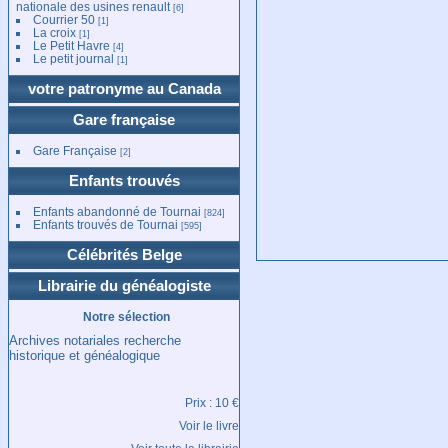
nationale des usines renault
[6]
Courrier 50
[1]
La croix
[1]
Le Petit Havre
[4]
Le petit journal
[1]
votre patronyme au Canada
Gare française
Gare Française
[2]
Enfants trouvés
Enfants abandonné de Tournai
[824]
Enfants trouvés de Tournai
[595]
Célébrités Belge
Librairie du généalogiste
Notre sélection
Archives notariales recherche
historique et généalogique
Prix : 10 €
Voir le livre