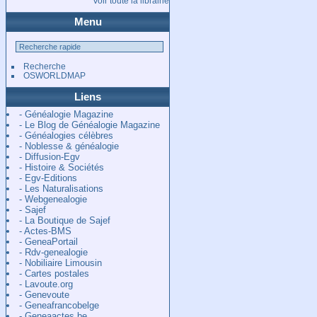
Voir toute la librairie
Menu
Recherche
OSWORLDMAP
Liens
- Généalogie Magazine
- Le Blog de Généalogie Magazine
- Généalogies célèbres
- Noblesse & généalogie
- Diffusion-Egv
- Histoire & Sociétés
- Egv-Editions
- Les Naturalisations
- Webgenealogie
- Sajef
- La Boutique de Sajef
- Actes-BMS
- GeneaPortail
- Rdv-genealogie
- Nobiliaire Limousin
- Cartes postales
- Lavoute.org
- Genevoute
- Geneafrancobelge
- Geneaactes.be