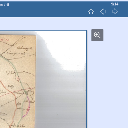
6
9/14
es
/