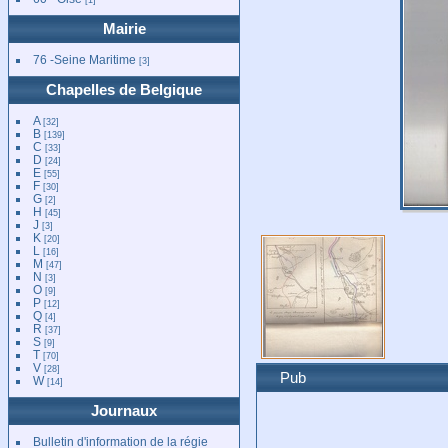
Mairie
76 -Seine Maritime
[3]
Chapelles de Belgique
A
[32]
B
[139]
C
[33]
D
[24]
E
[55]
F
[30]
G
[2]
H
[45]
J
[3]
K
[20]
L
[16]
M
[47]
N
[3]
O
[9]
P
[12]
Q
[4]
R
[37]
S
[9]
T
[70]
V
[28]
Pub
W
[14]
Journaux
Bulletin d'information de la régie