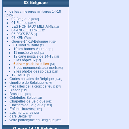
02 Belgique
03 les cimetières militaires 14-18
[15850]
02 Belgique
[8098]
01 France
[3357]
LES HOPITAUX MILITAIRE
[18]
04 ANGLETERRE
[26]
05 PAYS BAS
[5]
07 KENYA
[5]
Guerre-14-18-Belgique
[4329]
01 livret militaire
[33]
10 les bornes Vauthier
[1]
11 musée virtuel
[24]
12 carte postale de 14-18
[37]
5 les hôpitaux
[16]
6 champs de batailles
[14]
8 Les monuments aux morts
[93]
9 les photos des soldats
[228]
12 ITALIE
[3]
Cartes postales de Belgique
[1740]
cimetière de Belgique
[6775]
medaillés de la croix de feu
[3357]
Blason
[195]
Brasserie
[363]
Célébrités Belge
[111]
Chapelles de Belgique
[632]
Clochers de Belgique
[1429]
Enfants trouvés
[1425]
avis mortuaires
[208]
gare Belge
[56]
votre patronyme en Belgique
[852]
Guerre-14-18-Belgique