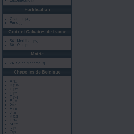
Luxembourg
[3]
Fortification
Citadelle
[40]
Forts
[8]
Croix et Calvaires de france
56 - Morbihan
[27]
60 - Oise
[1]
Mairie
76 -Seine Maritime
[3]
Chapelles de Belgique
A
[32]
B
[139]
C
[33]
D
[24]
E
[55]
F
[30]
G
[2]
H
[45]
J
[3]
K
[20]
L
[16]
M
[47]
N
[3]
O
[9]