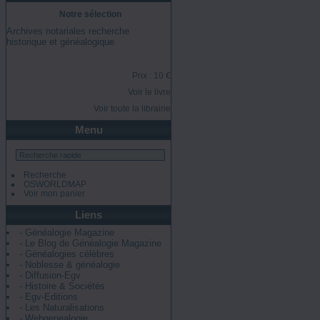
Notre sélection
Archives notariales recherche
historique et généalogique
Prix : 10 €
Voir le livre
Voir toute la librairie
Menu
Recherche
OSWORLDMAP
Voir mon panier
Liens
- Généalogie Magazine
- Le Blog de Généalogie Magazine
- Généalogies célèbres
- Noblesse & généalogie
- Diffusion-Egv
- Histoire & Sociétés
- Egv-Editions
- Les Naturalisations
- Webgenealogie