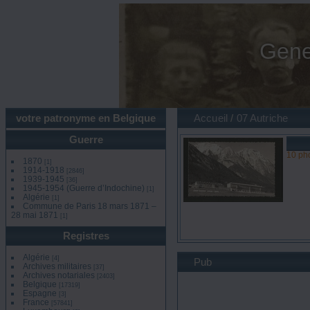
Gene
votre patronyme en Belgique
Accueil
/
07 Autriche
Guerre
10 ph
1870
[1]
1914-1918
[2846]
1939-1945
[36]
1945-1954 (Guerre d’Indochine)
[1]
Algérie
[1]
Commune de Paris 18 mars 1871 –
28 mai 1871
[1]
Registres
Algérie
[4]
Pub
Archives militaires
[37]
Archives notariales
[2403]
Belgique
[17319]
Espagne
[3]
France
[57841]