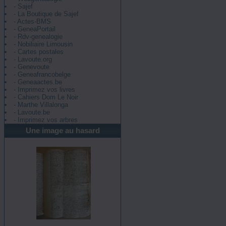
- Sajef
- La Boutique de Sajef
- Actes-BMS
- GeneaPortail
- Rdv-genealogie
- Nobiliaire Limousin
- Cartes postales
- Lavoute.org
- Genevoute
- Geneafrancobelge
- Geneaactes.be
- Imprimez vos livres
- Cahiers Dom Le Noir
- Marthe Villalonga
- Lavoute.be
- Imprimez vos arbres
Une image au hasard