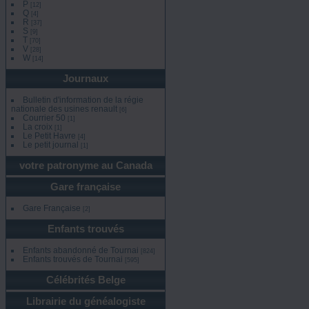
P
[12]
Q
[4]
R
[37]
S
[9]
T
[70]
V
[28]
W
[14]
Journaux
Bulletin d'information de la régie
nationale des usines renault
[6]
Courrier 50
[1]
La croix
[1]
Le Petit Havre
[4]
Le petit journal
[1]
votre patronyme au Canada
Gare française
Gare Française
[2]
Enfants trouvés
Enfants abandonné de Tournai
[824]
Enfants trouvés de Tournai
[595]
Célébrités Belge
Librairie du généalogiste