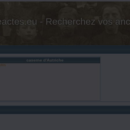
actes.eu - Recherchez vos anc
caserne d'Autriche
otos