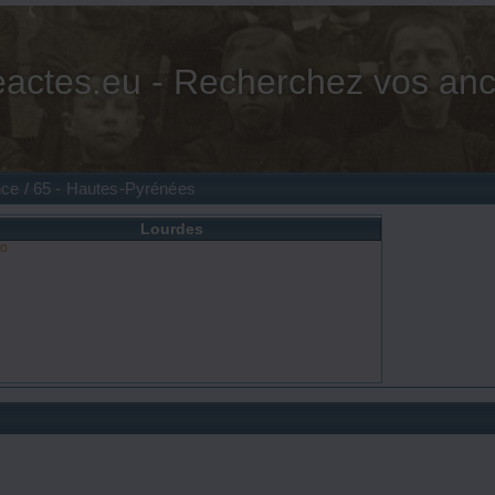
actes.eu - Recherchez vos anc
nce
/
65 - Hautes-Pyrénées
Lourdes
to