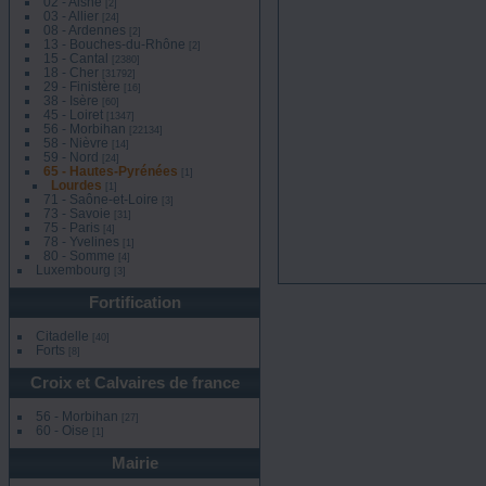
02 - Aisne
[2]
03 - Allier
[24]
08 - Ardennes
[2]
13 - Bouches-du-Rhône
[2]
15 - Cantal
[2380]
18 - Cher
[31792]
29 - Finistère
[16]
38 - Isère
[60]
45 - Loiret
[1347]
56 - Morbihan
[22134]
58 - Nièvre
[14]
59 - Nord
[24]
65 - Hautes-Pyrénées
[1]
Lourdes
[1]
71 - Saône-et-Loire
[3]
73 - Savoie
[31]
75 - Paris
[4]
78 - Yvelines
[1]
80 - Somme
[4]
Luxembourg
[3]
Fortification
Citadelle
[40]
Forts
[8]
Croix et Calvaires de france
56 - Morbihan
[27]
60 - Oise
[1]
Mairie