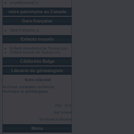
Le petit journal
[1]
votre patronyme au Canada
Gare française
Gare Française
[2]
Enfants trouvés
Enfants abandonné de Tournai
[824]
Enfants trouvés de Tournai
[595]
Célébrités Belge
Librairie du généalogiste
Notre sélection
Archives notariales recherche
historique et généalogique
Prix : 10 €
Voir le livre
Voir toute la librairie
Menu