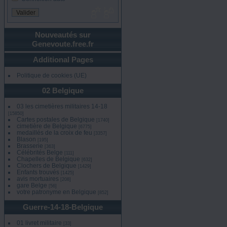
Nouveautés sur
Genevoute.free.fr
Additional Pages
Politique de cookies (UE)
02 Belgique
03 les cimetières militaires 14-18
[15850]
Cartes postales de Belgique
[1740]
cimetière de Belgique
[6775]
medaillés de la croix de feu
[3357]
Blason
[195]
Brasserie
[363]
Célébrités Belge
[111]
Chapelles de Belgique
[632]
Clochers de Belgique
[1429]
Enfants trouvés
[1425]
avis mortuaires
[208]
gare Belge
[56]
votre patronyme en Belgique
[852]
Guerre-14-18-Belgique
01 livret militaire
[33]