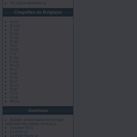
76 -Seine Maritime
[3]
Chapelles de Belgique
A
[32]
B
[139]
C
[33]
D
[24]
E
[55]
F
[30]
G
[2]
H
[45]
J
[3]
K
[20]
L
[16]
M
[47]
N
[3]
O
[9]
P
[12]
Q
[4]
R
[37]
S
[9]
T
[70]
V
[28]
W
[14]
Journaux
Bulletin d'information de la régie
nationale des usines renault
[6]
Courrier 50
[1]
La croix
[1]
Le Petit Havre
[4]