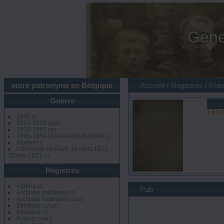
Gene
votre patronyme en Belgique
Accueil
/
Registres
/
Fra
Guerre
1 pho
1870
[1]
1914-1918
[2846]
1939-1945
[36]
1945-1954 (Guerre d’Indochine)
[1]
Algérie
[1]
Commune de Paris 18 mars 1871 –
28 mai 1871
[1]
Registres
Algérie
[4]
Pub
Archives militaires
[37]
Archives notariales
[2403]
Belgique
[17319]
Espagne
[3]
France
[57841]