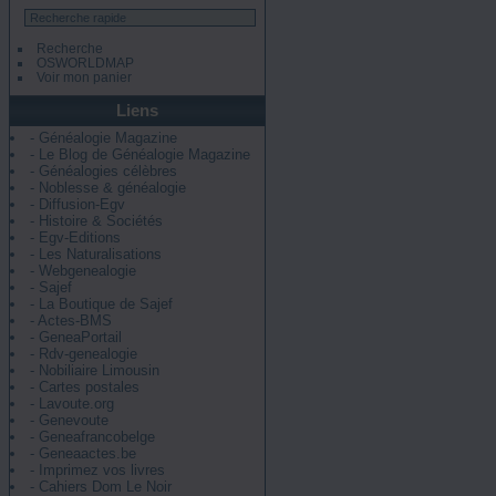
Recherche
OSWORLDMAP
Voir mon panier
Liens
- Généalogie Magazine
- Le Blog de Généalogie Magazine
- Généalogies célèbres
- Noblesse & généalogie
- Diffusion-Egv
- Histoire & Sociétés
- Egv-Editions
- Les Naturalisations
- Webgenealogie
- Sajef
- La Boutique de Sajef
- Actes-BMS
- GeneaPortail
- Rdv-genealogie
- Nobiliaire Limousin
- Cartes postales
- Lavoute.org
- Genevoute
- Geneafrancobelge
- Geneaactes.be
- Imprimez vos livres
- Cahiers Dom Le Noir